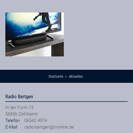
Startseite
Aktuelles
Radio Bertgen
In der Furth 13
56856
Zell-Kaimt
Telefon
06542 4974
E-Mail
radio-bertgen@t-online.de