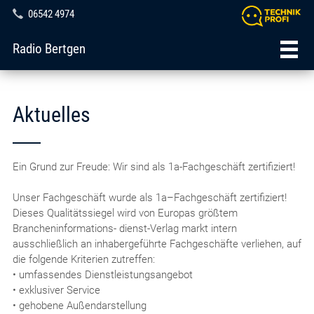
06542 4974
Radio Bertgen
Aktuelles
Ein Grund zur Freude: Wir sind als 1a-Fachgeschäft zertifiziert!
Unser Fachgeschäft wurde als 1a–Fachgeschäft zertifiziert!
Dieses Qualitätssiegel wird von Europas größtem
Brancheninformations- dienst-Verlag markt intern
ausschließlich an inhabergeführte Fachgeschäfte verliehen, auf
die folgende Kriterien zutreffen:
• umfassendes Dienstleistungsangebot
• exklusiver Service
• gehobene Außendarstellung